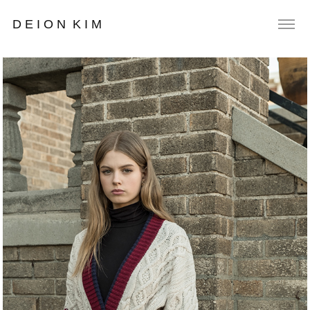
D E I O N  K I M