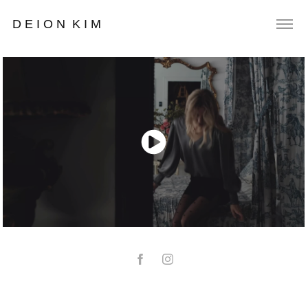
D E I O N  K I M